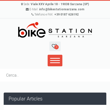
Sede:
Viale XXV Aprile 18 - 19038 Sarzana (SP)
E-Mail:
info@bikestationsarzana.com
Telefono e FAX:
+39 0187 626192
0
Form di ricerca
Cerca
Popular Articles