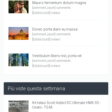
Mauris fermentum dictum magna
[comment_count] comments
[totalcount] views
Donec porta diam eu massa
[comment_count] comments
[totalcount] views
Vestibulum libero nisl, porta vel
[comment_count] comments
[totalcount] views
Più viste questa settimana
Kit telaio Scott Addict RC Ultimate HMX SS -
Usato- TG:M